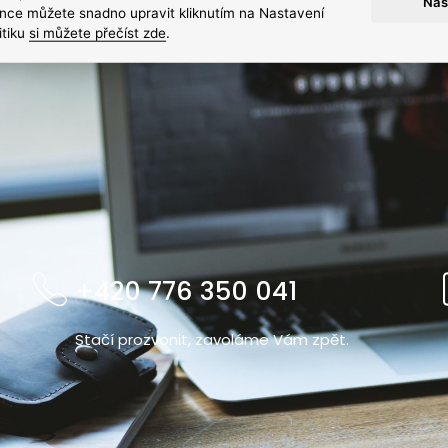
Nas
nce můžete snadno upravit kliknutím na Nastavení
itiku
si můžete přečíst zde
.
+420 776 350 041
Stačí prozvonit, zavoláme Vám zpět.